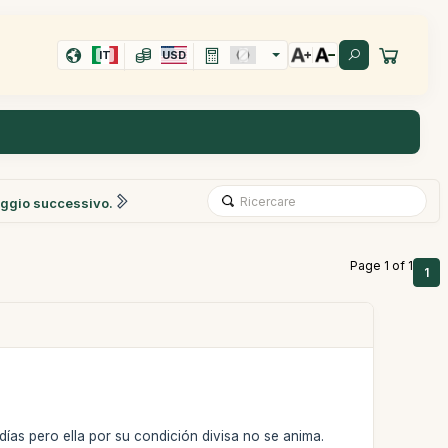
IT
USD
ggio successivo.
Page 1 of 1
1
días pero ella por su condición divisa no se anima.