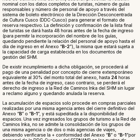
nominal con los datos completos de turistas, número de guías
responsables y número de personal de apoyo a través del
sistema de boleto electrónico de la Dirección Desconcentrada
de Cultura Cusco (DDC-Cusco) para generar el formato de
reserva respectivo. La definición y confirmación de la lista final
de turistas se dará hasta 48 horas antes de la fecha de ingreso
(para permitir la incorporación del nombre de los guías,
quedando pendiente la relación del personal de apoyo hasta el
día de ingreso en el Anexo “
B-2
”), la misma que estará sujeta a
la capacidad de carga establecida en los documentos de
gestión del SHM.
De existir incumplimiento a dicha obligación, se procederá al
pago de una penalidad por concepto de cierre extemporáneo
equivalente al 30% del monto total del anexo, hasta
24
horas
antes de la fecha de ingreso, caso contrario, se perderá el
derecho de ingreso a la Red de Caminos Inka del SHM sin lugar
a reclamo alguno y quedando anulada la reserva.
La acumulación de espacios solo procede en compras parciales
realizadas por una misma agencia antes del cierre definitivo del
Anexo “
B
” o “
B-1
”, y está supeditada a la disponibilidad de
espacios. Una vez ingresados los grupos de turismo a la Red de
Caminos Inka, no se admite la consolidación de los grupos de
una misma agencia o de dos o más agencias de viajes,
debiendo verificarse la + conformidad del Anexo “
B
” o “
B-1
”por