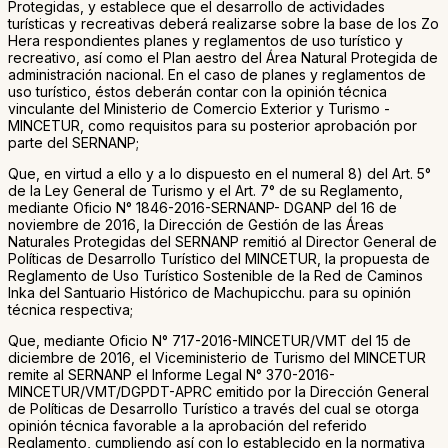
Protegidas, y establece que el desarrollo de actividades
turísticas y recreativas deberá realizarse sobre la base de los Zo
Hera respondientes planes y reglamentos de uso turístico y
recreativo, así como el Plan aestro del Área Natural Protegida de
administración nacional. En el caso de planes y reglamentos de
uso turístico, éstos deberán contar con la opinión técnica
vinculante del Ministerio de Comercio Exterior y Turismo -
MINCETUR, como requisitos para su posterior aprobación por
parte del SERNANP;
Que, en virtud a ello y a lo dispuesto en el numeral 8) del Art. 5°
de la Ley General de Turismo y el Art. 7° de su Reglamento,
mediante Oficio N° 1846-2016-SERNANP- DGANP del 16 de
noviembre de 2016, la Dirección de Gestión de las Áreas
Naturales Protegidas del SERNANP remitió al Director General de
Políticas de Desarrollo Turístico del MINCETUR, la propuesta de
Reglamento de Uso Turístico Sostenible de la Red de Caminos
Inka del Santuario Histórico de Machupicchu. para su opinión
técnica respectiva;
Que, mediante Oficio N° 717-2016-MINCETUR/VMT del 15 de
diciembre de 2016, el Viceministerio de Turismo del MINCETUR
remite al SERNANP el Informe Legal N° 370-2016-
MINCETUR/VMT/DGPDT-APRC emitido por la Dirección General
de Políticas de Desarrollo Turístico a través del cual se otorga
opinión técnica favorable a la aprobación del referido
Reglamento, cumpliendo así con lo establecido en la normativa